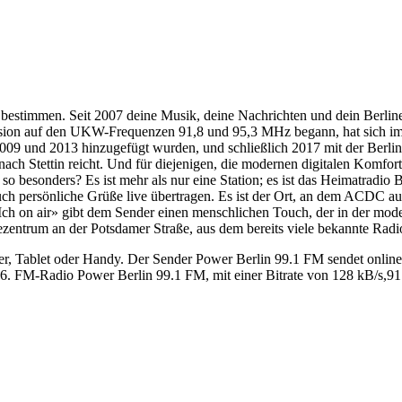
m bestimmen. Seit 2007 deine Musik, deine Nachrichten und dein Ber
ion auf den UKW-Frequenzen 91,8 und 95,3 MHz begann, hat sich im L
ie 2009 und 2013 hinzugefügt wurden, und schließlich 2017 mit der B
nach Stettin reicht. Und für diejenigen, die modernen digitalen Komf
nders? Es ist mehr als nur eine Station; es ist das Heimatradio Be
uch persönliche Grüße live übertragen. Es ist der Ort, an dem ACDC au
ch on air» gibt dem Sender einen menschlichen Touch, der in der mode
rum an der Potsdamer Straße, aus dem bereits viele bekannte Radio
 Tablet oder Handy. Der Sender Power Berlin 99.1 FM sendet online li
. FM-Radio Power Berlin 99.1 FM, mit einer Bitrate von 128 kB/s,91.