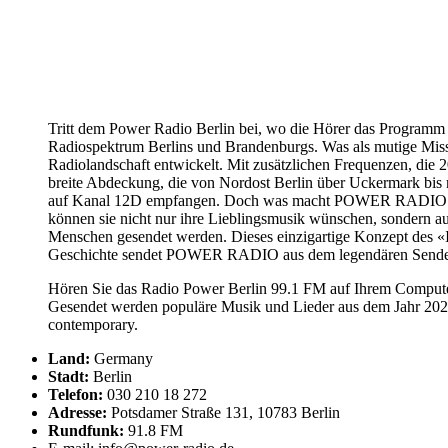
Tritt dem Power Radio Berlin bei, wo die Hörer das Program
Radiospektrum Berlins und Brandenburgs. Was als mutige Miss
Radiolandschaft entwickelt. Mit zusätzlichen Frequenzen, d
breite Abdeckung, die von Nordost Berlin über Uckermark bis 
auf Kanal 12D empfangen. Doch was macht POWER RADIO so beso
können sie nicht nur ihre Lieblingsmusik wünschen, sondern a
Menschen gesendet werden. Dieses einzigartige Konzept des «I
Geschichte sendet POWER RADIO aus dem legendären Sendezent
Hören Sie das Radio Power Berlin 99.1 FM auf Ihrem Computer,
Gesendet werden populäre Musik und Lieder aus dem Jahr 2026
contemporary.
Land:
Germany
Stadt:
Berlin
Telefon:
030 210 18 272
Adresse:
Potsdamer Straße 131, 10783 Berlin
Rundfunk:
91.8 FM