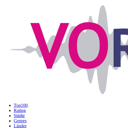
Top100
Rating
Städte
Genres
Länder