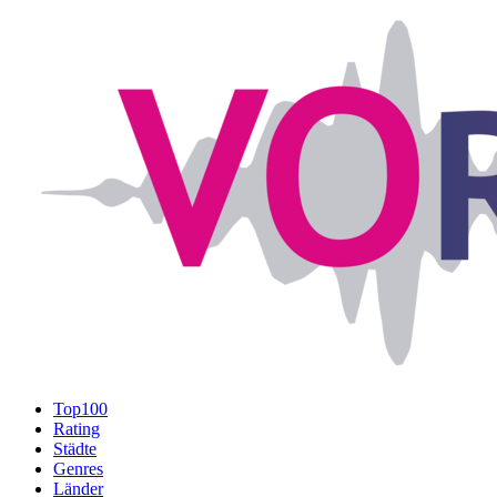
Top100
Rating
Städte
Genres
Länder