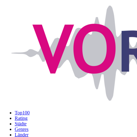
Top100
Rating
Städte
Genres
Länder