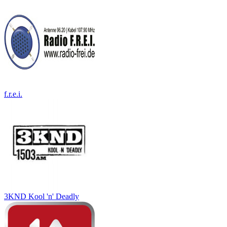
f.r.e.i.
3KND Kool 'n' Deadly