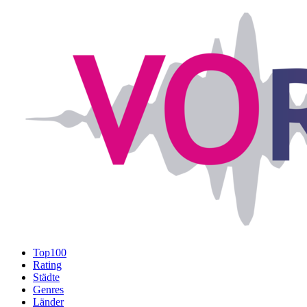
Top100
Rating
Städte
Genres
Länder