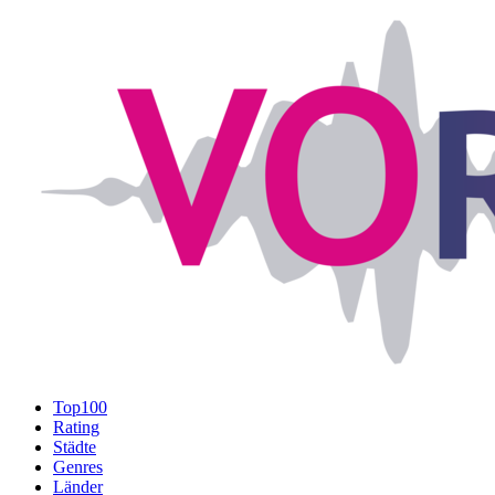
Top100
Rating
Städte
Genres
Länder