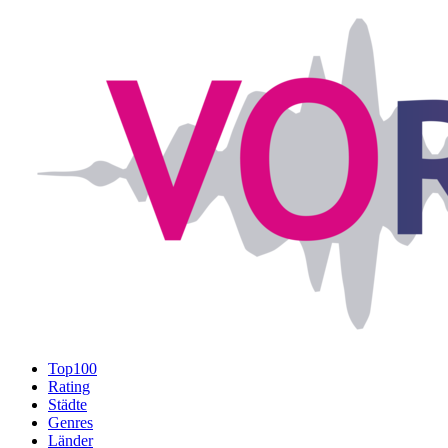
Top100
Rating
Städte
Genres
Länder