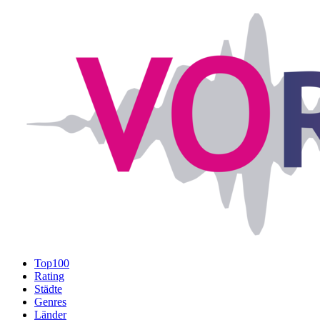
Top100
Rating
Städte
Genres
Länder