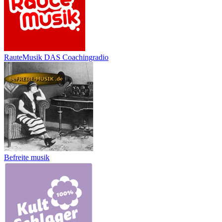
RauteMusik DAS Coachingradio
Befreite musik