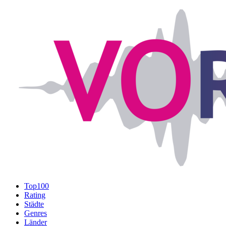
Top100
Rating
Städte
Genres
Länder