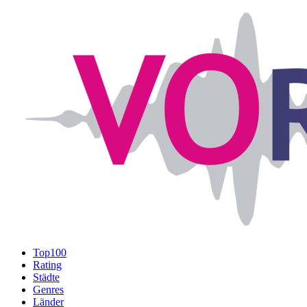
Top100
Rating
Städte
Genres
Länder