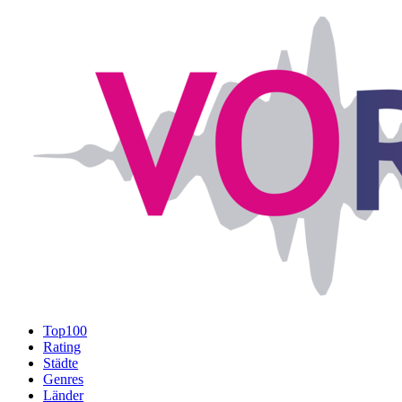
Top100
Rating
Städte
Genres
Länder