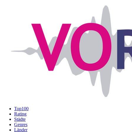
Top100
Rating
Städte
Genres
Länder