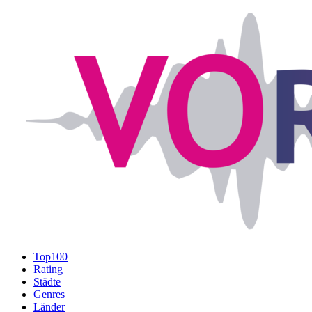
Top100
Rating
Städte
Genres
Länder