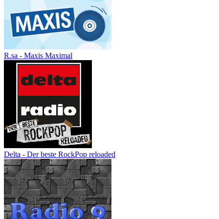
R.sa - Maxis Maximal
Delta - Der beste RockPop reloaded