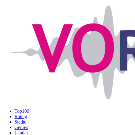
Top100
Rating
Städte
Genres
Länder