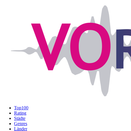
Top100
Rating
Städte
Genres
Länder