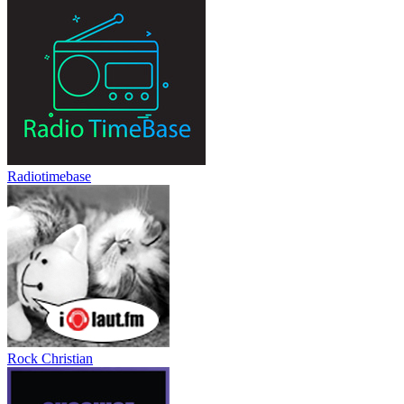
Radiotimebase
Rock Christian