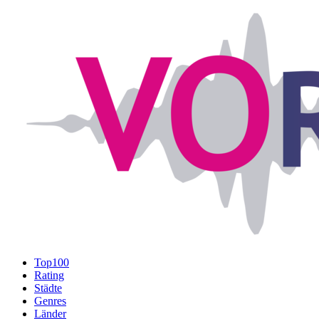
Top100
Rating
Städte
Genres
Länder