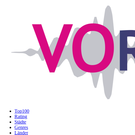
Top100
Rating
Städte
Genres
Länder