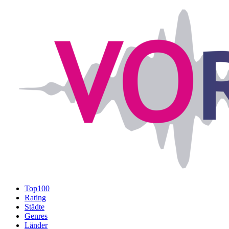
Top100
Rating
Städte
Genres
Länder