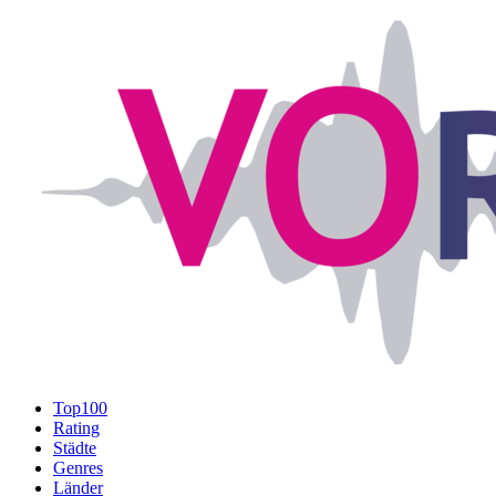
Top100
Rating
Städte
Genres
Länder