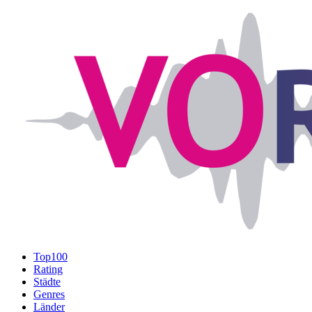
Top100
Rating
Städte
Genres
Länder