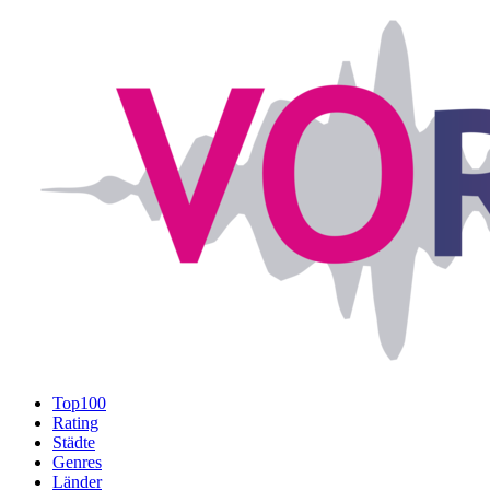
Top100
Rating
Städte
Genres
Länder