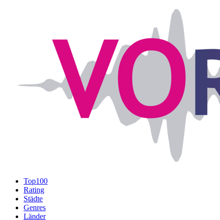
Top100
Rating
Städte
Genres
Länder