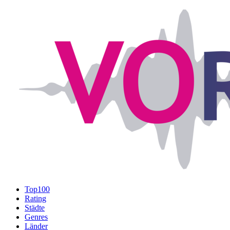
Top100
Rating
Städte
Genres
Länder