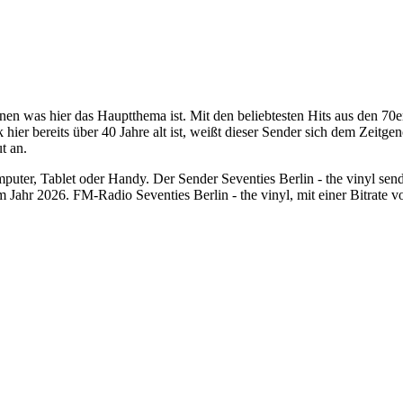
en was hier das Hauptthema ist. Mit den beliebtesten Hits aus den 70er
k hier bereits über 40 Jahre alt ist, weißt dieser Sender sich dem Zei
t an.
puter, Tablet oder Handy. Der Sender Seventies Berlin - the vinyl sende
ahr 2026. FM-Radio Seventies Berlin - the vinyl, mit einer Bitrate v