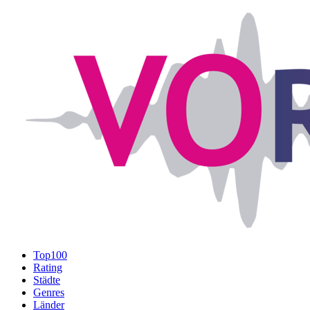
Top100
Rating
Städte
Genres
Länder