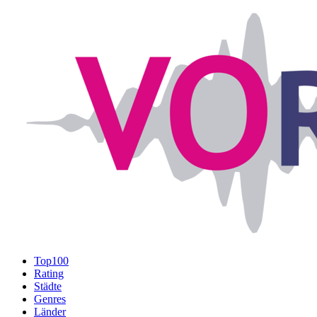
Top100
Rating
Städte
Genres
Länder