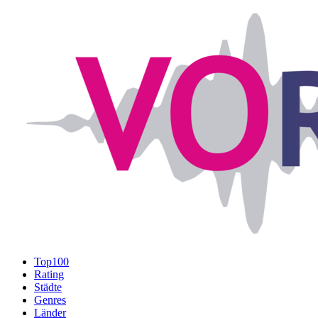
Top100
Rating
Städte
Genres
Länder