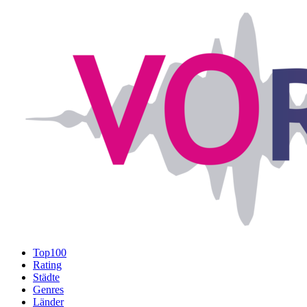
Top100
Rating
Städte
Genres
Länder