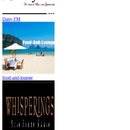
Dany FM
food-and-lounge