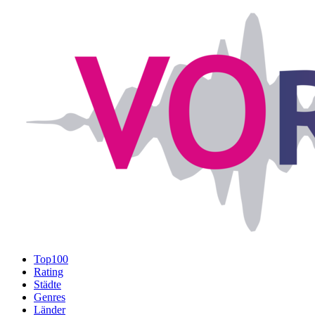
Top100
Rating
Städte
Genres
Länder