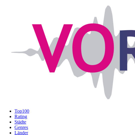
Top100
Rating
Städte
Genres
Länder