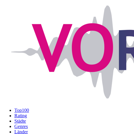
Top100
Rating
Städte
Genres
Länder