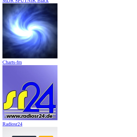
MDR SPUTNIK Black
Charts-fm
Radiosr24