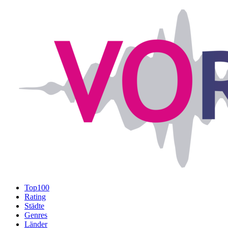
Top100
Rating
Städte
Genres
Länder