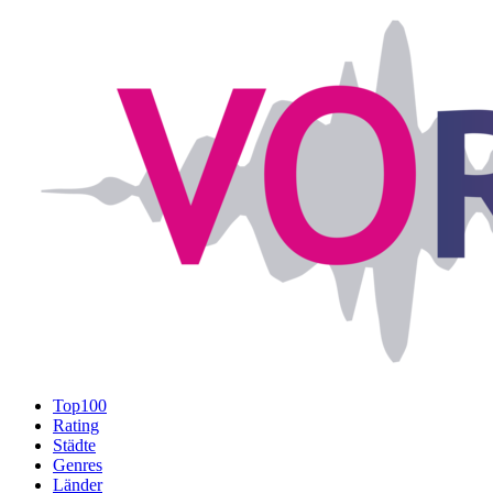
Top100
Rating
Städte
Genres
Länder