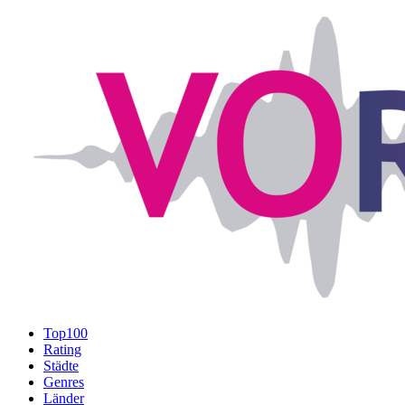
Top100
Rating
Städte
Genres
Länder