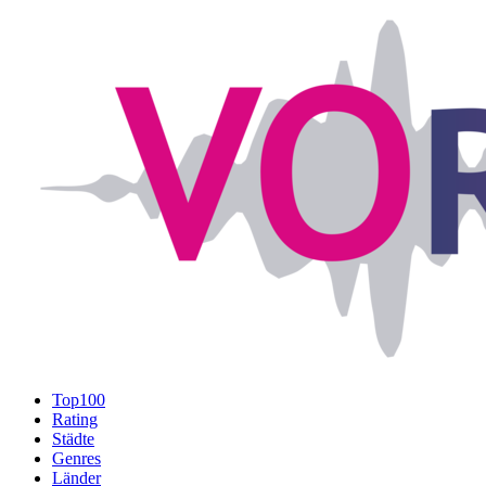
Top100
Rating
Städte
Genres
Länder