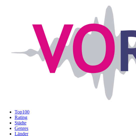
Top100
Rating
Städte
Genres
Länder