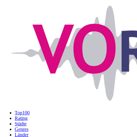
Top100
Rating
Städte
Genres
Länder