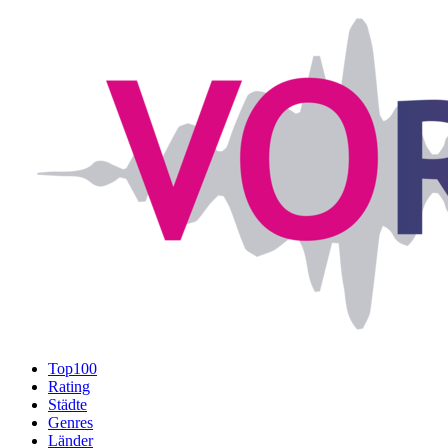
Top100
Rating
Städte
Genres
Länder