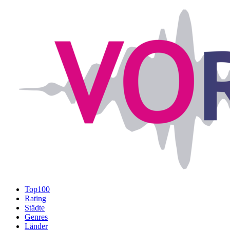
Top100
Rating
Städte
Genres
Länder