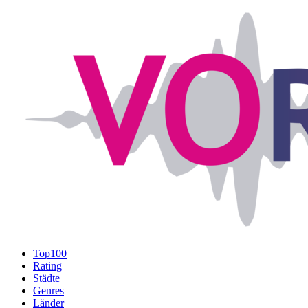
Top100
Rating
Städte
Genres
Länder