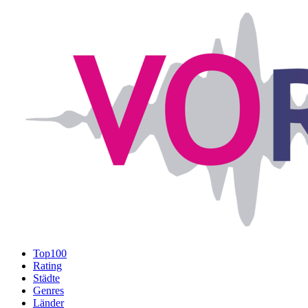
Top100
Rating
Städte
Genres
Länder