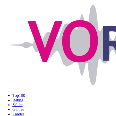
Top100
Rating
Städte
Genres
Länder