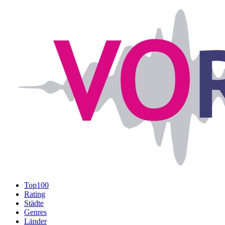
Top100
Rating
Städte
Genres
Länder