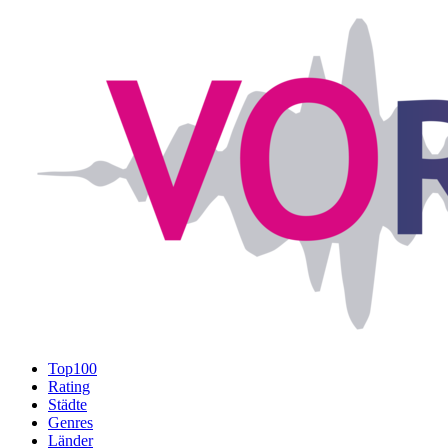
Top100
Rating
Städte
Genres
Länder