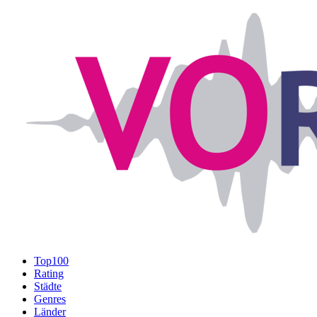
Top100
Rating
Städte
Genres
Länder