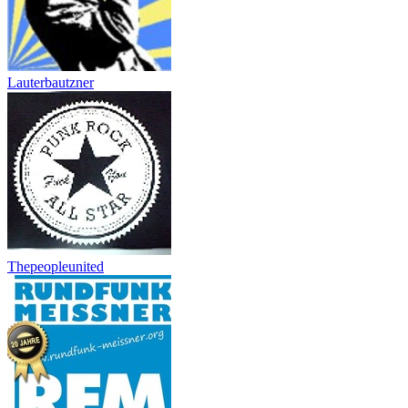
Lauterbautzner
Thepeopleunited