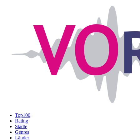
Top100
Rating
Städte
Genres
Länder