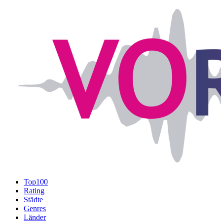
Top100
Rating
Städte
Genres
Länder