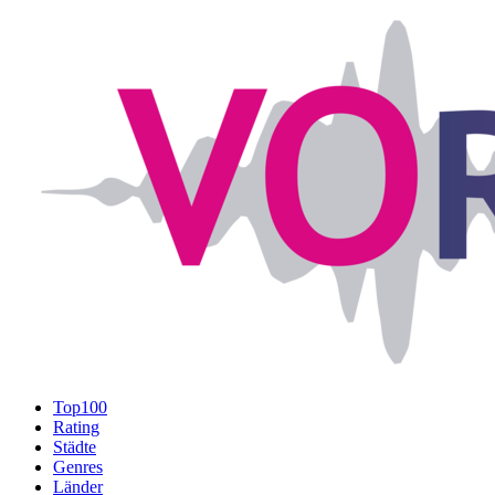
Top100
Rating
Städte
Genres
Länder