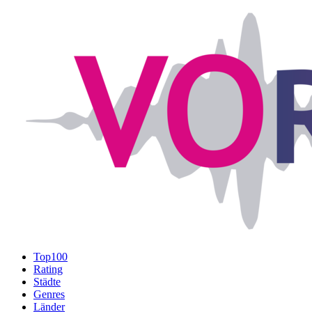
Top100
Rating
Städte
Genres
Länder