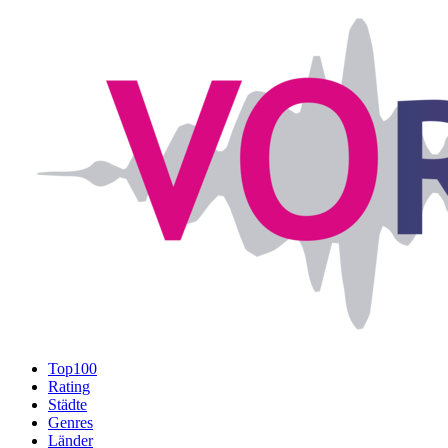
Top100
Rating
Städte
Genres
Länder