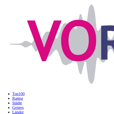
Top100
Rating
Städte
Genres
Länder