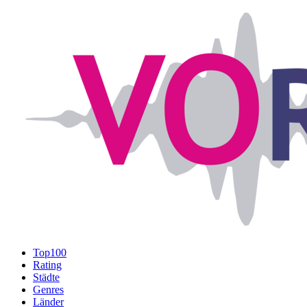
Top100
Rating
Städte
Genres
Länder